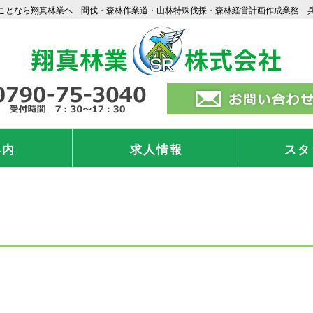
ことなら翔真林業ヘ 間伐・森林作業道・山林特殊伐採・森林経営計画作成業務 
案内
求人情報
スタ