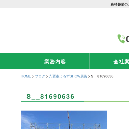
森林整備の
業務内容
会社
HOME
>
ブログ
>
宍粟市よろずSHOW展街
>
S__81690636
S__81690636